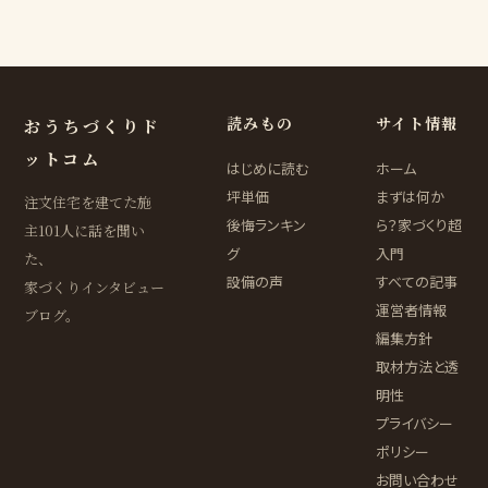
読みもの
サイト情報
おうちづくりド
ットコム
はじめに読む
ホーム
坪単価
まずは何か
注文住宅を建てた施
後悔ランキン
ら？家づくり超
主101人に話を聞い
グ
入門
た、
設備の声
すべての記事
家づくりインタビュー
運営者情報
ブログ。
編集方針
取材方法と透
明性
プライバシー
ポリシー
お問い合わせ