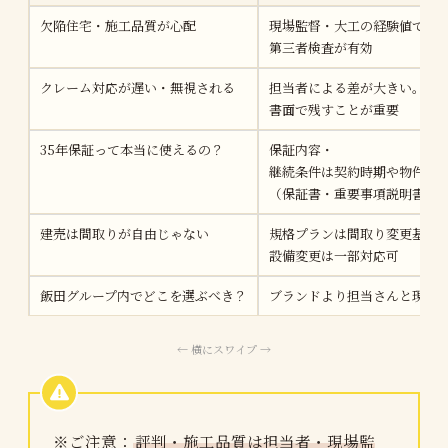
欠陥住宅・施工品質が心配
現場監督・大工の経験値で差
第三者検査が有効
クレーム対応が遅い・無視される
担当者による差が大きい。
書面で残すことが重要
35年保証って本当に使えるの？
保証内容・
継続条件は契約時期や物件に
（保証書・重要事項説明書で
建売は間取りが自由じゃない
規格プランは間取り変更基本
設備変更は一部対応可
飯田グループ内でどこを選ぶべき？
ブランドより担当さんと現場
※ご注意：
評判・施工品質は担当者・現場監