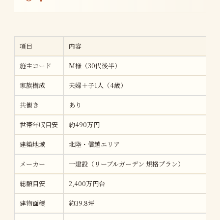
項目
内容
施主コード
M様（30代後半）
家族構成
夫婦＋子1人（4歳）
共働き
あり
世帯年収目安
約490万円
建築地域
北陸・信越エリア
メーカー
一建設（リーブルガーデン 規格プラン）
総額目安
2,400万円台
建物面積
約39.8坪