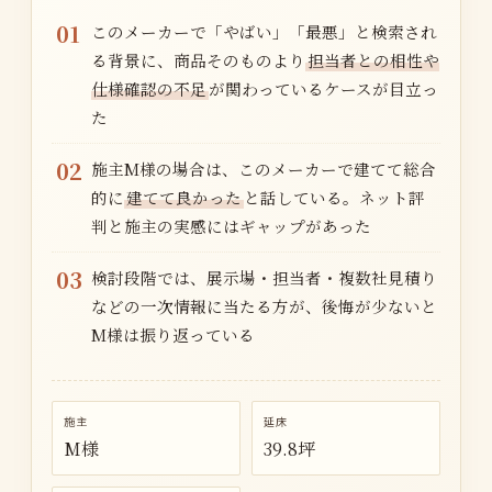
01
このメーカーで「やばい」「最悪」と検索され
る背景に、商品そのものより
担当者との相性や
仕様確認の不足
が関わっているケースが目立っ
た
02
施主M様の場合は、このメーカーで建てて総合
的に
建てて良かった
と話している。ネット評
判と施主の実感にはギャップがあった
03
検討段階では、展示場・担当者・複数社見積り
などの一次情報に当たる方が、後悔が少ないと
M様は振り返っている
施主
延床
M様
39.8坪