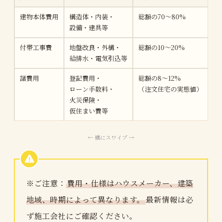
建物本体費用
構造体・内装・
総額の70〜80%
設備・建具等
付帯工事費
地盤改良・外構・
総額の10〜20%
給排水・電気引込等
諸費用
登記費用・
総額の8〜12%
ローン手数料・
（注文住宅の実態値）
火災保険・
仮住まい費等
※ご注意：
費用・仕様はハウスメーカー、建築
地域、時期によって異なります。
最新情報は必
ず施工会社にご確認ください。