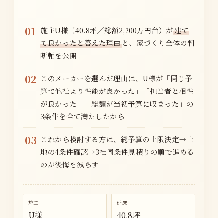
01
施主U様（40.8坪／総額2,200万円台）が
建て
て良かったと答えた理由
と、家づくり全体の判
断軸を公開
02
このメーカーを選んだ理由は、U様が「同じ予
算で他社より性能が良かった」「担当者と相性
が良かった」「総額が当初予算に収まった」の
3条件を全て満たしたから
03
これから検討する方は、総予算の上限決定→土
地の4条件確認→3社同条件見積りの順で進める
のが後悔を減らす
施主
延床
U様
40.8坪