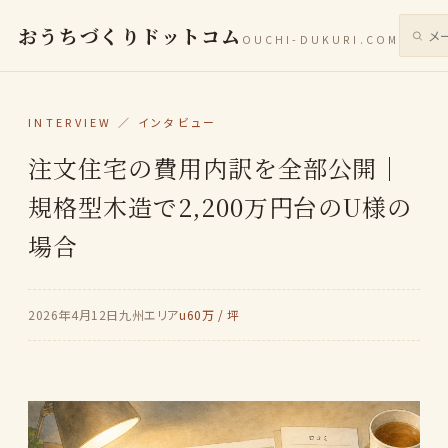
おうちづくりドットコム
OUCHI-DUKURI.COM
サイト
INTERVIEW ／ インタビュー
注文住宅の費用内訳を全部公開｜
規格型木造で2,200万円台のU様の
場合
2026年4月12日
九州エリア
u60万 / 坪