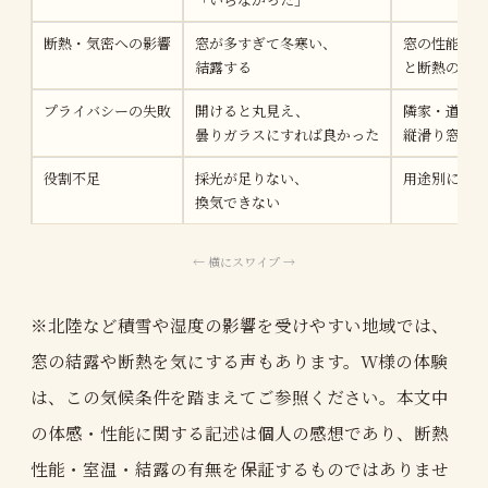
断熱・気密への影響
窓が多すぎて冬寒い、
窓の性能グレ
結露する
と断熱の組み
プライバシーの失敗
開けると丸見え、
隣家・道路の
曇りガラスにすれば良かった
縦滑り窓の活
役割不足
採光が足りない、
用途別に窓の
換気できない
※北陸など積雪や湿度の影響を受けやすい地域では、
窓の結露や断熱を気にする声もあります。W様の体験
は、この気候条件を踏まえてご参照ください。本文中
の体感・性能に関する記述は個人の感想であり、断熱
性能・室温・結露の有無を保証するものではありませ