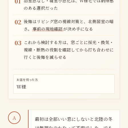
01
浴室窓なし・寝室小窓化は、W様宅では納得感
のある選択だった
02
後悔はリビング窓の視線対策と、北側居室の暗
さ。
事前の現地確認
が決め手になる
03
これから検討する方は、窓ごとに採光・換気・
視線・断熱の役割を確認してから打ち合わせに
行くと後悔を減らせる
お話を伺った方
W様
最初は全部いい窓にしないと北陸の冬
は無理なのかなって不安でした。でも