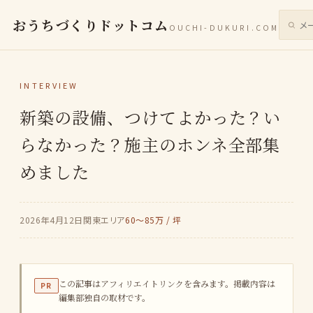
おうちづくりドットコム
OUCHI-DUKURI.COM
サイト
INTERVIEW
新築の設備、つけてよかった？い
らなかった？施主のホンネ全部集
めました
2026年4月12日
関東エリア
60〜85万 / 坪
この記事はアフィリエイトリンクを含みます。掲載内容は
PR
編集部独自の取材です。