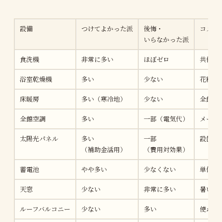
設備
つけてよかった派
後悔・
コメン
いらなかった派
食洗機
非常に多い
ほぼゼロ
共働き
浴室乾燥機
多い
少ない
花粉症
床暖房
多い（寒冷地）
少ない
全館空
全館空調
多い
一部（電気代）
メーカ
太陽光パネル
多い
一部
設置条
（補助金活用）
（費用対効果）
蓄電池
やや多い
少なくない
単体で
天窓
少ない
非常に多い
暑い・
ルーフバルコニー
少ない
多い
使わな