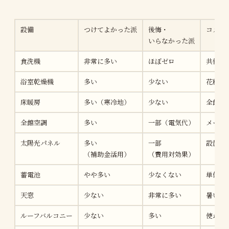
設備
つけてよかった派
後悔・
コメン
いらなかった派
食洗機
非常に多い
ほぼゼロ
共働き
浴室乾燥機
多い
少ない
花粉症
床暖房
多い（寒冷地）
少ない
全館空
全館空調
多い
一部（電気代）
メーカ
太陽光パネル
多い
一部
設置条
（補助金活用）
（費用対効果）
蓄電池
やや多い
少なくない
単体で
天窓
少ない
非常に多い
暑い・
ルーフバルコニー
少ない
多い
使わな