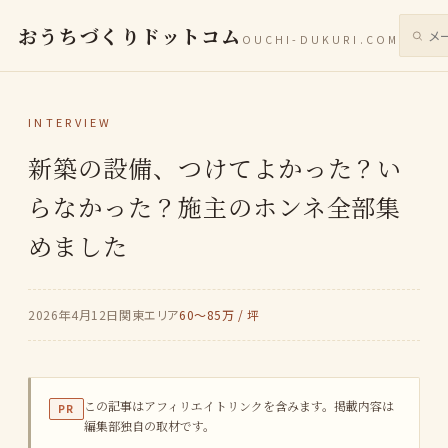
おうちづくりドットコム
OUCHI-DUKURI.COM
サイト
INTERVIEW
新築の設備、つけてよかった？い
らなかった？施主のホンネ全部集
めました
2026年4月12日
関東エリア
60〜85万 / 坪
この記事はアフィリエイトリンクを含みます。掲載内容は
PR
編集部独自の取材です。