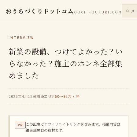
おうちづくりドットコム
OUCHI-DUKURI.COM
サイト
INTERVIEW
新築の設備、つけてよかった？い
らなかった？施主のホンネ全部集
めました
2026年4月12日
関東エリア
60〜85万 / 坪
この記事はアフィリエイトリンクを含みます。掲載内容は
PR
編集部独自の取材です。