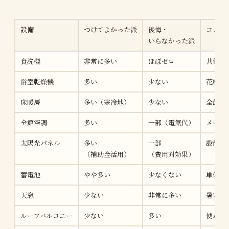
設備
つけてよかった派
後悔・
コメン
いらなかった派
食洗機
非常に多い
ほぼゼロ
共働き
浴室乾燥機
多い
少ない
花粉症
床暖房
多い（寒冷地）
少ない
全館空
全館空調
多い
一部（電気代）
メーカ
太陽光パネル
多い
一部
設置条
（補助金活用）
（費用対効果）
蓄電池
やや多い
少なくない
単体で
天窓
少ない
非常に多い
暑い・
ルーフバルコニー
少ない
多い
使わな