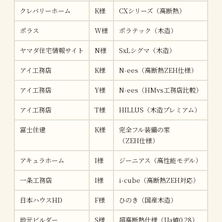
クレバリーホーム
K様
CXシリーズ（高断熱）
約
ポラス
W様
ポラテック（木造）
約4
ヤマダ住宅情報サイト
N様
SxLシグマ（木造）
約
アイ工務店
K様
N-ees（高断熱ZEH仕様）
約4
アイ工務店
Y様
N-ees（HMvs工務店比較）
約4
アイ工務店
T様
HILLUS（木造プレミアム）
約
富士住建
K様
完全フル装備の家
約
（ZEH仕様）
アキュラホーム
I様
ジーニアス（高性能モデル）
約4
一条工務店
I様
i-cube（高断熱ZEH対応）
約4
日本ハウスHD
F様
ひのき（国産木造）
約4
地元ビルダー
S様
超高断熱仕様（Ua値0.28）
約4