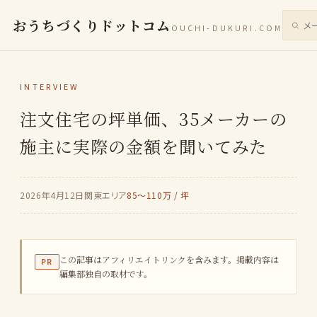
おうちづくりドットコム
OUCHI-DUKURI.COM
サイト
INTERVIEW
注文住宅の坪単価、35メーカーの
施主に実際の金額を聞いてみた
2026年4月12日
関東エリア
85〜110万 / 坪
この記事はアフィリエイトリンクを含みます。掲載内容は
PR
編集部独自の取材です。