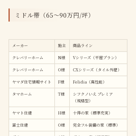
ミドル帯（65〜90万円/坪）
メーカー
施主
商品ライン
坪
クレバリーホーム
N様
Vシリーズ（平屋プラン）
約4
クレバリーホーム
O様
CXシリーズ（タイル外壁）
約
ヤマダ住宅情報サイト
F様
Felidia（高性能）
約4
タマホーム
T様
シフクノいえ プレミア
約
（規格型）
ヤマト住建
H様
十得の家（標準充実）
約3
富士住建
O様
完全フル装備の家（標準）
約4