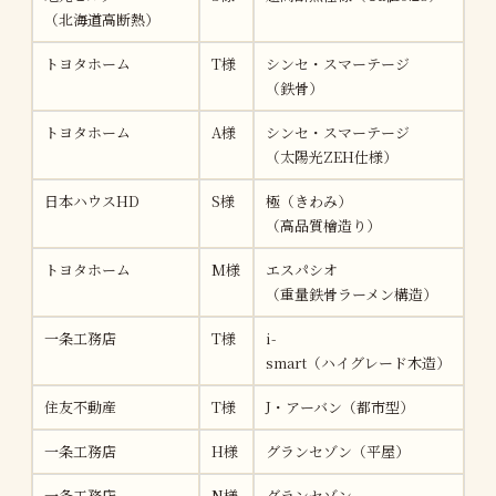
（北海道高断熱）
トヨタホーム
T様
シンセ・スマーテージ
約4
（鉄骨）
トヨタホーム
A様
シンセ・スマーテージ
約4
（太陽光ZEH仕様）
日本ハウスHD
S様
極（きわみ）
約4
（高品質檜造り）
トヨタホーム
M様
エスパシオ
約4
（重量鉄骨ラーメン構造）
一条工務店
T様
i-
約4
smart（ハイグレード木造）
住友不動産
T様
J・アーバン（都市型）
約4
一条工務店
H様
グランセゾン（平屋）
約4
一条工務店
N様
グランセゾン
約4