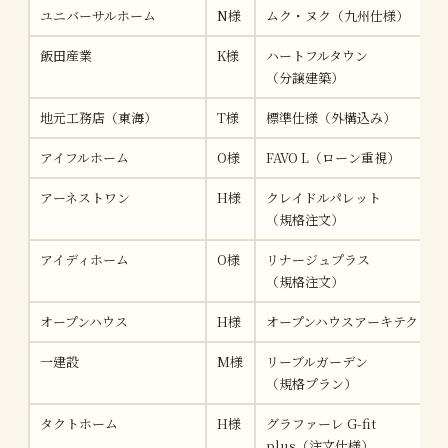
ユニバーサルホーム
N様
ムク・ヌク（九州仕様）
飯田産業
K様
ハートフルタウン
（分譲建築）
地元工務店（東海）
T様
標準仕様（外構込み）
アイフルホーム
O様
FAVO L（ローン重視）
アーネストワン
H様
クレイドルパレット
（規格注文）
アイディホーム
O様
リナージュプラス
（規格注文）
オープンハウス
H様
オープンハウスアーキテクト
一建設
M様
リーブルガーデン
（規格プラン）
タクトホーム
H様
グラファーレ G-fit
plus（注文仕様）