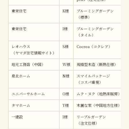
東栄住宅
K様
ブルーミングガーデン
（標準）
東栄住宅
I様
ブルーミングガーデン
（タイル）
レオハウス
S様
Cocrea（コクレア）
（ヤマダ住宅情報サイト）
地元工務店（中国）
W様
規格型木造（断熱仕様）
泉北ホーム
N様
スマイルパッケージ
（コスパ重視）
ユニバーサルホーム
O様
ムク・ヌク（地熱床暖房）
タマホーム
Y様
木麗な家（中国地方仕様）
一建設
I様
リーブルガーデン
（注文仕様）