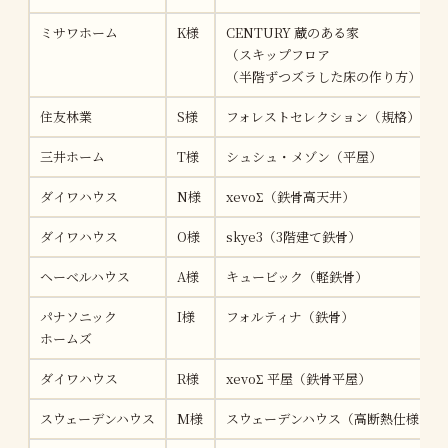
ミサワホーム
K様
CENTURY 蔵のある家
（スキップフロア
（半階ずつズラした床の作り方））
住友林業
S様
フォレストセレクション（規格）
三井ホーム
T様
シュシュ・メゾン（平屋）
ダイワハウス
N様
xevoΣ（鉄骨高天井）
ダイワハウス
O様
skye3（3階建て鉄骨）
ヘーベルハウス
A様
キュービック（軽鉄骨）
パナソニック
I様
フォルティナ（鉄骨）
ホームズ
ダイワハウス
R様
xevoΣ 平屋（鉄骨平屋）
スウェーデンハウス
M様
スウェーデンハウス（高断熱仕様）