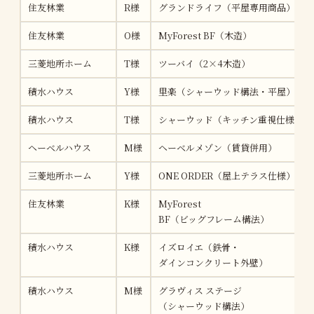
住友林業
R様
グランドライフ（平屋専用商品）
住友林業
O様
MyForest BF（木造）
三菱地所ホーム
T様
ツーバイ（2×4木造）
積水ハウス
Y様
里楽（シャーウッド構法・平屋）
積水ハウス
T様
シャーウッド（キッチン重視仕様）
ヘーベルハウス
M様
ヘーベルメゾン（賃貸併用）
三菱地所ホーム
Y様
ONE ORDER（屋上テラス仕様）
住友林業
K様
MyForest
BF（ビッグフレーム構法）
積水ハウス
K様
イズロイエ（鉄骨・
ダインコンクリート外壁）
積水ハウス
M様
グラヴィス ステージ
（シャーウッド構法）