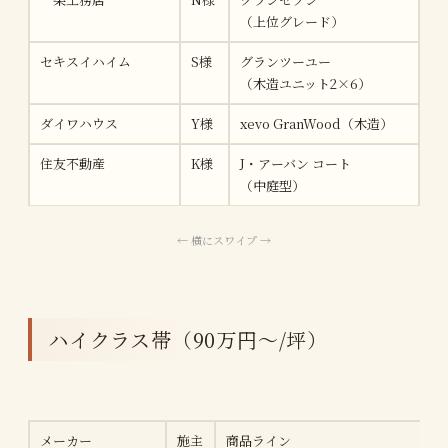
（上位グレード）
セキスイハイム
S様
グランツーユー
約4
（木造ユニット2×6）
ダイワハウス
Y様
xevo GranWood（木造）
約4
住友不動産
K様
J・アーバン コート
約4
（中庭型）
ハイクラス帯（90万円〜/坪）
メーカー
施主
商品ライン