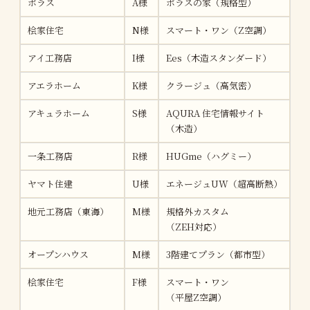
ポラス
A様
ポラスの家（規格型）
約4
桧家住宅
N様
スマート・ワン（Z空調）
約4
アイ工務店
I様
Ees（木造スタンダード）
約4
アエラホーム
K様
クラージュ（高気密）
約
アキュラホーム
S様
AQURA 住宅情報サイト
約4
（木造）
一条工務店
R様
HUGme（ハグミー）
約4
ヤマト住建
U様
エネージュUW（超高断熱）
約4
地元工務店（東海）
M様
規格外カスタム
約4
（ZEH対応）
オープンハウス
M様
3階建てプラン（都市型）
約4
桧家住宅
F様
スマート・ワン
約
（平屋Z空調）