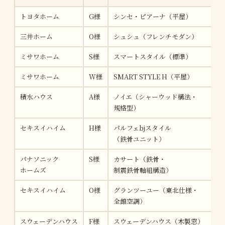
トヨタホーム
G様
シンセ・ピアーナ（平屋）
三井ホーム
O様
シュシュ（フレンチモダン）
ミサワホーム
S様
スマートスタイル（標準）
ミサワホーム
W様
SMART STYLE H（平屋）
積水ハウス
A様
ノイエ（シャーウッド構法・
規格型）
セキスイハイム
H様
パルフェbjスタイル
（鉄骨ユニット）
パナソニック
S様
カサート（鉄骨・
ホームズ
制震鉄骨軸組構造）
セキスイハイム
O様
グランツーユー（東北仕様・
全館空調）
スウェーデンハウス
F様
スウェーデンハウス（木製窓）