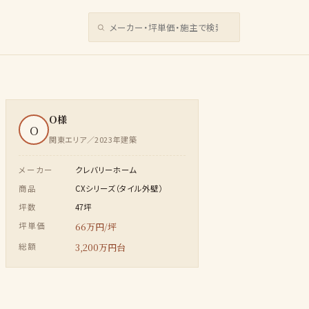
サイト内検索
O様
O
関東エリア／2023年建築
メーカー
クレバリーホーム
商品
CXシリーズ（タイル外壁）
坪数
47坪
坪単価
66万円/坪
総額
3,200万円台