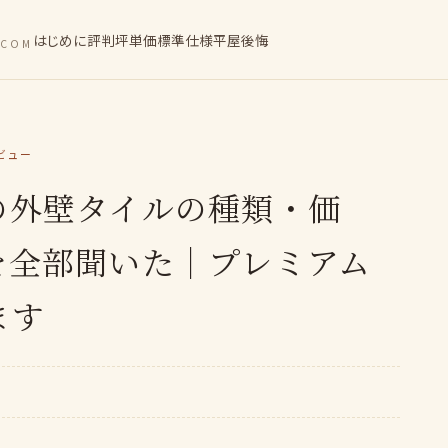
はじめに
評判
坪単価
標準仕様
平屋
後悔
.COM
タビュー
の外壁タイルの種類・価
を全部聞いた｜プレミアム
ます