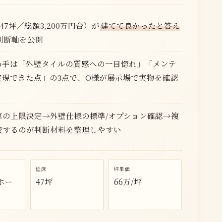
7坪／総額3,200万円台）が
建てて良かったと答え
判断軸を公開
め手は「外壁タイルの質感への一目惚れ」「メンテ
実現できた点」の3点で、O様が展示場で実物を確認
算の上限決定→外壁仕様の標準/オプション確認→複
較するのが判断材料を整理しやすい
延床
坪単価
ホー
47坪
66万/坪