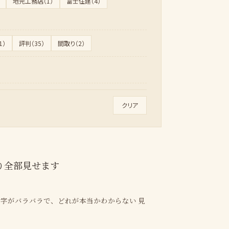
地元工務店（1）
富士住建（4）
1）
評判（35）
間取り（2）
クリア
り全部見せます
数字がバラバラで、どれが本当かわからない 見