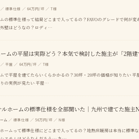
／ 標準仕様 ／ 64万円/坪 ／ T様
ムの標準仕様って結局どこまで入ってるの？FAVOのグレードで何が変わる
や外壁はどうなの？ロディ…
ホームの平屋は実際どう？本気で検討した施主が「2階建
／ 平屋 ／ 64万円/坪 ／ T様
ムで平屋を建てたらいくらかかるの？30坪・20坪の価格が知りたい 平屋
りの実例が見たい 平屋…
サルホームの標準仕様を全部聞いた｜九州で建てた施主
ーム
／ 標準仕様 ／ 56万円/坪 ／ N様
ホームって標準仕様にどこまで入ってるの？地熱床暖房は本当に標準な
システムはどうなんだろう… 九…