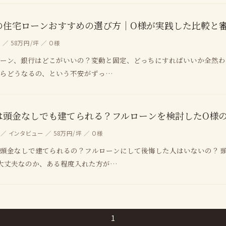
の住宅ローンおすすめの選び方｜O様が実践した比較と
／ 58万円/坪 ／ O様
ーン、銀行はどこがいいの？変動と固定、どっちにすればいいか全然わ
らどうなるの、という不安がずっ…
は頭金なしでも建てられる？フルローンを検討したO様
／ インタビュー ／ 58万円/坪 ／ O様
頭金なしで建てられるの？フルローンにして後悔した人はいないの？ 
大丈夫なのか、ある程度入れた方が…
1