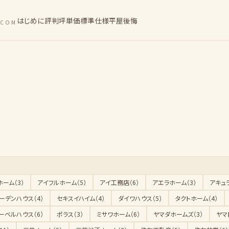
はじめに
評判
坪単価
標準仕様
平屋
後悔
.COM
ーム（3）
アイフルホーム（5）
アイ工務店（6）
アエラホーム（3）
アキュラ
ーデンハウス（4）
セキスイハイム（4）
ダイワハウス（5）
タクトホーム（4）
ーベルハウス（6）
ポラス（3）
ミサワホーム（6）
ヤマダホームズ（3）
ヤマ