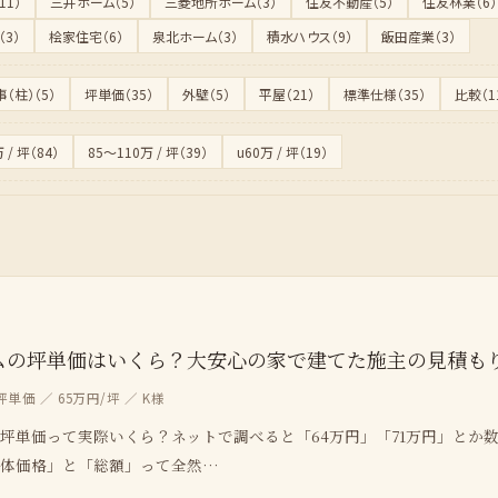
1）
三井ホーム（5）
三菱地所ホーム（3）
住友不動産（5）
住友林業（6）
3）
桧家住宅（6）
泉北ホーム（3）
積水ハウス（9）
飯田産業（3）
（柱）（5）
坪単価（35）
外壁（5）
平屋（21）
標準仕様（35）
比較（1
 / 坪（84）
85〜110万 / 坪（39）
u60万 / 坪（19）
ムの坪単価はいくら？大安心の家で建てた施主の見積も
坪単価 ／ 65万円/坪 ／ K様
坪単価って実際いくら？ネットで調べると「64万円」「71万円」とか
本体価格」と「総額」って全然…