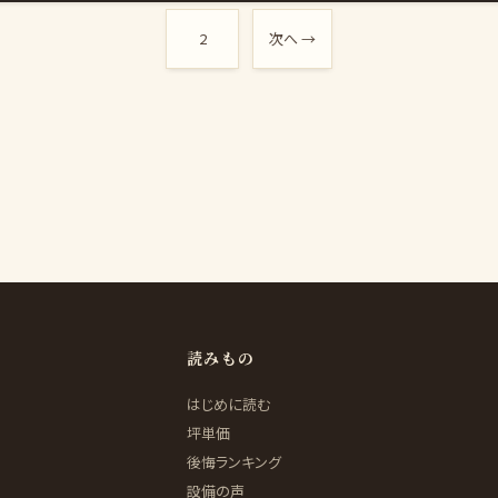
2
次へ →
読みもの
はじめに読む
坪単価
後悔ランキング
設備の声