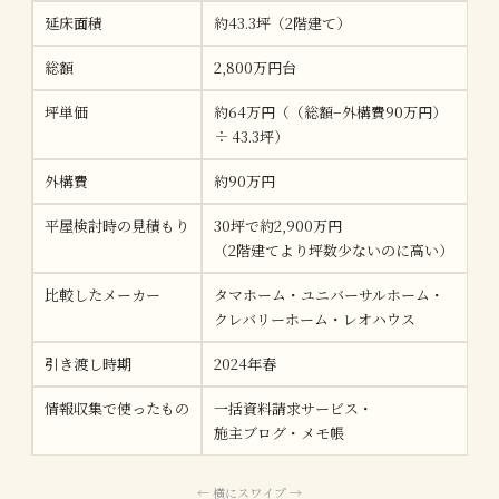
延床面積
約43.3坪（2階建て）
総額
2,800万円台
坪単価
約64万円（（総額−外構費90万円）
÷ 43.3坪）
外構費
約90万円
平屋検討時の見積もり
30坪で約2,900万円
（2階建てより坪数少ないのに高い）
比較したメーカー
タマホーム・ユニバーサルホーム・
クレバリーホーム・レオハウス
引き渡し時期
2024年春
情報収集で使ったもの
一括資料請求サービス・
施主ブログ・メモ帳