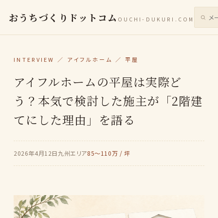
おうちづくりドットコム
OUCHI-DUKURI.COM
サイト
INTERVIEW ／ アイフルホーム ／ 平屋
アイフルホームの平屋は実際ど
う？本気で検討した施主が「2階建
てにした理由」を語る
2026年4月12日
九州エリア
85〜110万 / 坪