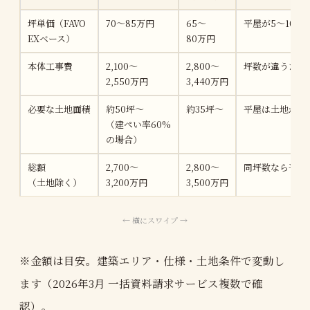
坪単価（FAVO
70〜85万円
65〜
平屋が5〜10万
EXベース）
80万円
本体工事費
2,100〜
2,800〜
坪数が違うため
2,550万円
3,440万円
必要な土地面積
約50坪〜
約35坪〜
平屋は土地が広
（建ぺい率60%
の場合）
総額
2,700〜
2,800〜
同坪数なら平屋
（土地除く）
3,200万円
3,500万円
※金額は目安。建築エリア・仕様・土地条件で変動し
ます（2026年3月 一括資料請求サービス複数で確
認）。