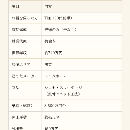
項目
内容
お話を伺った方
T様（30代前半）
家族構成
夫婦のみ（子なし）
就業状態
共働き
世帯年収
約740万円
居住エリア
関東
建てたメーカー
トヨタホーム
商品
シンセ・スマーテージ
（鉄骨ユニット工法）
予算（総額）
3,500万円台
延床坪数
約42.3坪
外構費
180万円