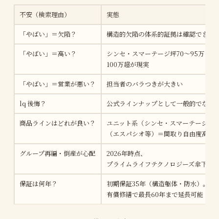
不安（検索理由）
実態
「やばい」＝欠陥？
構造的欠陥の体系的証拠は確認できな
「やばい」＝高い？
シンセ・スマーテージ坪70〜95万（
100万超が現実
「やばい」＝営業が悪い？
担当者のバラつきが大きい
lq 後悔？
公式ラインナップとして一般的でない
商品ラインはどれが良い？
ユニット系（シンセ・スマーテージ等
（エスパシオ等）＝間取り自由度高い
グループ再編・倒産が心配
2026年時点、
プライムライフテクノロジーズ傘下で
保証は何年？
初期保証35年（構造躯体・防水）。1
有償修繕で最長60年まで延長可能（2