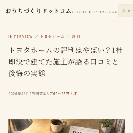
おうちづくりドットコム
OUCHI-DUKURI.COM
サイト
INTERVIEW ／ トヨタホーム ／ 評判
トヨタホームの評判はやばい？1社
即決で建てた施主が語る口コミと
後悔の実態
2026年4月12日
関東エリア
60〜85万 / 坪