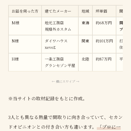
お話を伺った方
建てたメーカー
地域
坪単価
間取り
M様
地元工務店
東海
約68万円
間取り
規格外カスタム
プロ診
N様
ダイワハウス
関東
約101万円
打ち合
xevoΣ
住んで
H様
一条工務店
北陸
約87万円
平屋の
グランセゾン平屋
※当サイトの取材記録をもとに作成。
3人とも異なる熱量で間取りに向き合っていて、セカン
ドオピニオンとの付き合い方も違います。
「プロに一