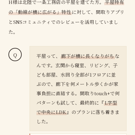
H様は北陸で一条工務店の平屋を建てた方。
平屋特有
の「動線が横に広がる」特性
に対して、間取りアプリ
とSNSコミュニティでのレビューを活用していまし
た。
平屋って、
廊下が横に長くなりがち
な
んです。玄関から寝室、リビング、子
ども部屋、水回り全部が1フロアに並
ぶので、廊下を何メートル歩くかが家
事負担に直結する。間取りtouch+で何
パターンも試して、最終的に『
L字型
で中央にLDK
』のプランに落ち着きま
した。