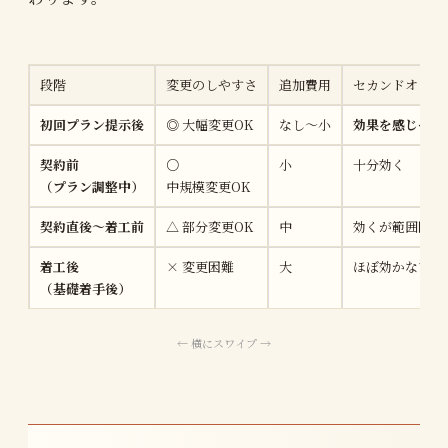
段階
変更のしやすさ
追加費用
セカンドオピニ
初回プラン提示後
◎ 大幅変更OK
なし〜小
効果を感じやす
契約前
○
小
十分効く
（プラン調整中）
中規模変更OK
契約直後〜着工前
△ 部分変更OK
中
効くが範囲限定
着工後
× 変更困難
大
ほぼ効かない
（基礎着手後）