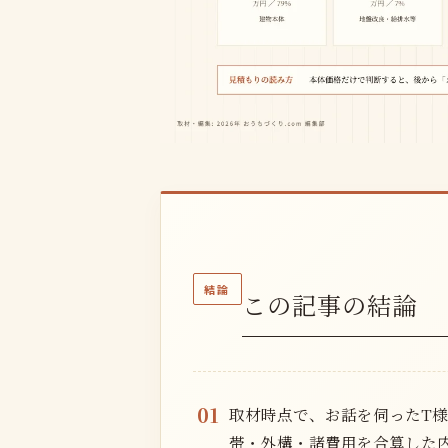
結論
この記事の結論
01
取材時点で、お話を伺ったT
帯・外構・諸費用を合算した