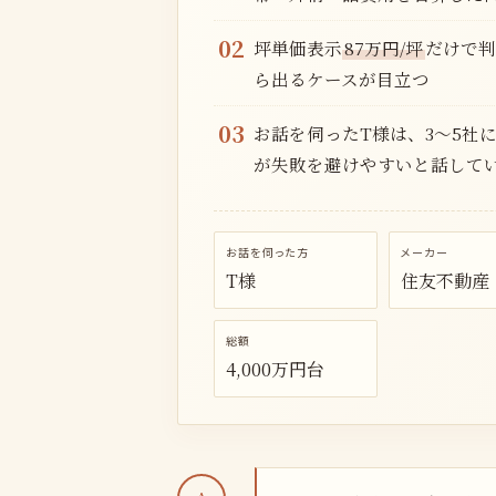
02
坪単価表示
87万円/坪
だけで判
ら出るケースが目立つ
03
お話を伺ったT様は、3〜5社
が失敗を避けやすいと話して
お話を伺った方
メーカー
T様
住友不動産
総額
4,000万円台