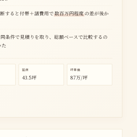
断すると付帯＋諸費用で
数百万円程度
の差が後か
に同条件で見積りを取り、総額ベースで比較するの
いた
延床
坪単価
43.5坪
87万/坪