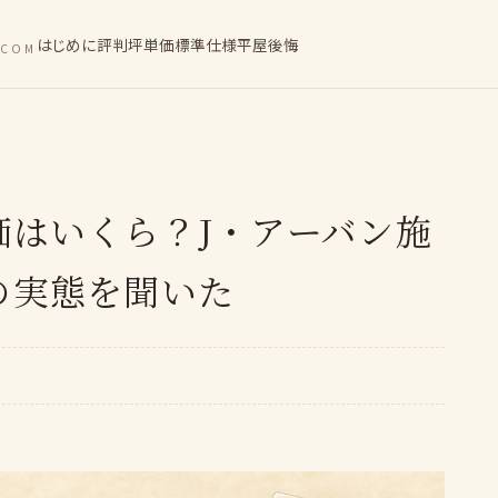
はじめに
評判
坪単価
標準仕様
平屋
後悔
.COM
価はいくら？J・アーバン施
の実態を聞いた