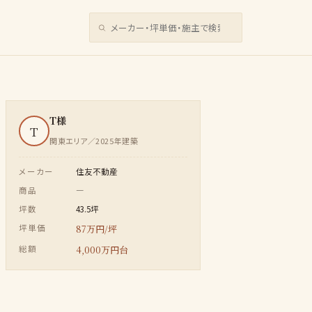
サイト内検索
T様
T
関東エリア／2025年建築
メーカー
住友不動産
商品
―
坪数
43.5坪
坪単価
87万円/坪
総額
4,000万円台