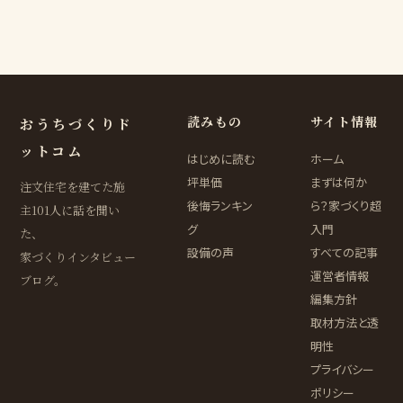
読みもの
サイト情報
おうちづくりド
ットコム
はじめに読む
ホーム
坪単価
まずは何か
注文住宅を建てた施
後悔ランキン
ら？家づくり超
主101人に話を聞い
グ
入門
た、
設備の声
すべての記事
家づくりインタビュー
運営者情報
ブログ。
編集方針
取材方法と透
明性
プライバシー
ポリシー