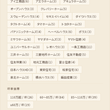
アイ工務店（6）
アエラホーム（3）
アキュラホーム（5）
オープンハウス（3）
クレバリーホーム（5）
スウェーデンハウス（4）
セキスイハイム（4）
ダイワハウス（5）
タクトホーム（4）
タマホーム（5）
トヨタホーム（5）
パナソニックホームズ（4）
ヘーベルハウス（6）
ポラス（3）
ミサワホーム（6）
ヤマダホームズ（3）
ヤマト住建（4）
ユニバーサルホーム（3）
レオハウス（3）
一条工務店（11）
三井ホーム（5）
三菱地所ホーム（3）
住友不動産（5）
住友林業（6）
地元工務店（1）
富士住建（4）
日本ハウスHD（3）
東栄住宅（3）
桧家住宅（6）
泉北ホーム（3）
積水ハウス（9）
飯田産業（3）
坪単価帯
110万超 / 坪（26）
60〜85万 / 坪（84）
85〜110万 / 坪（39）
u60万 / 坪（19）