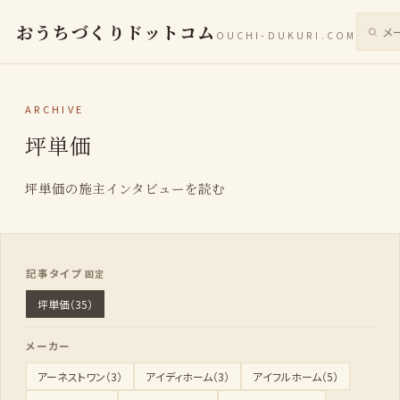
おうちづくりドットコム
OUCHI-DUKURI.COM
サイト
ARCHIVE
坪単価
坪単価の施主インタビューを読む
記事タイプ
坪単価（35）
メーカー
アーネストワン（3）
アイディホーム（3）
アイフルホーム（5）