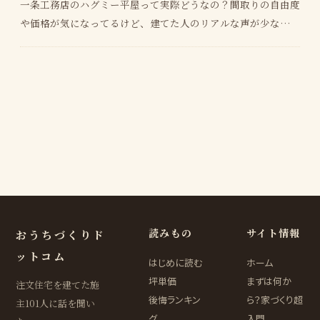
一条工務店のハグミー平屋って実際どうなの？間取りの自由度
や価格が気になってるけど、建てた人のリアルな声が少なくて
判断できない ハグミー平屋の総額って結局いくらに…
読みもの
サイト情報
おうちづくりド
ットコム
はじめに読む
ホーム
坪単価
まずは何か
注文住宅を建てた施
後悔ランキン
ら？家づくり超
主101人に話を聞い
グ
入門